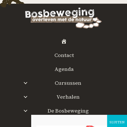
H
o
Contact
m
e
Agenda
Cursussen
Verhalen
De Bosbeweging
W