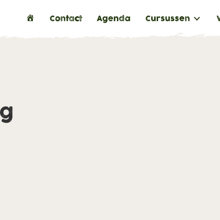
H
Contact
Agenda
Cursussen
o
m
e
ng