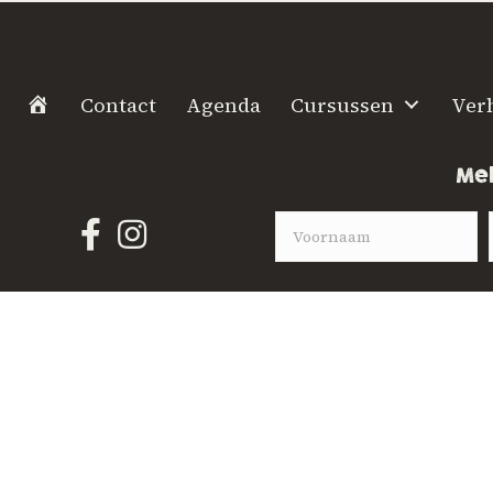
H
Contact
Agenda
Cursussen
Ver
o
m
Mel
e