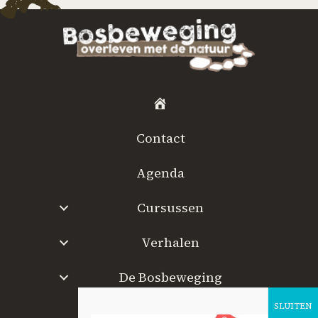
H
o
Contact
m
e
Agenda
Cursussen
Verhalen
De Bosbeweging
W