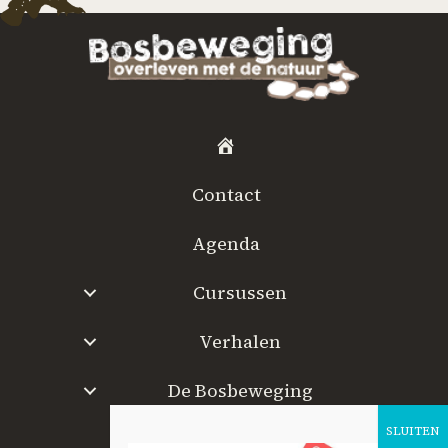
H
o
Contact
m
e
Agenda
Cursussen
Verhalen
De Bosbeweging
W