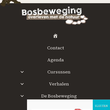
H
o
Contact
m
e
Agenda
Cursussen
Verhalen
De Bosbeweging
W