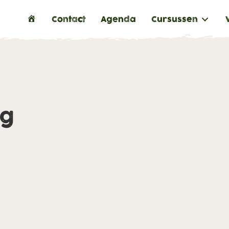
H
Contact
Agenda
Cursussen
o
m
e
ng