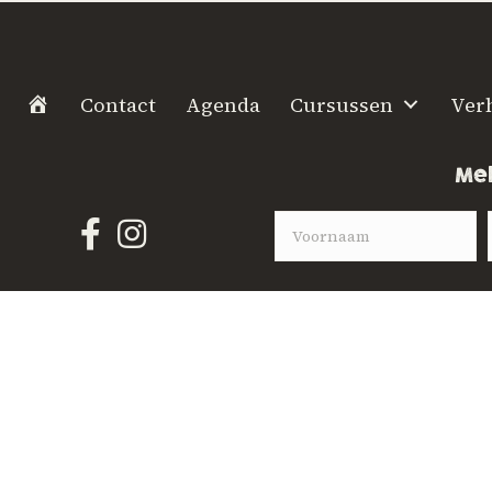
H
Contact
Agenda
Cursussen
Ver
o
m
Mel
e