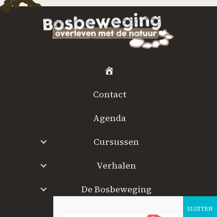
H
o
Contact
m
e
Agenda
Cursussen
Verhalen
De Bosbeweging
W