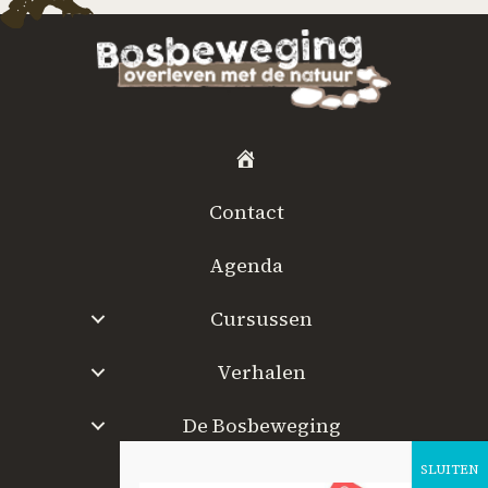
H
o
Contact
m
e
Agenda
Cursussen
Verhalen
De Bosbeweging
W