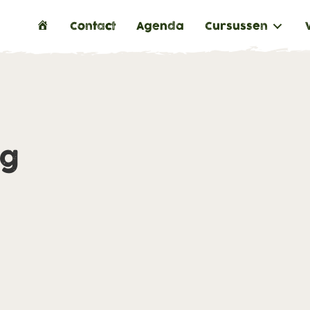
H
Contact
Agenda
Cursussen
o
m
e
ng