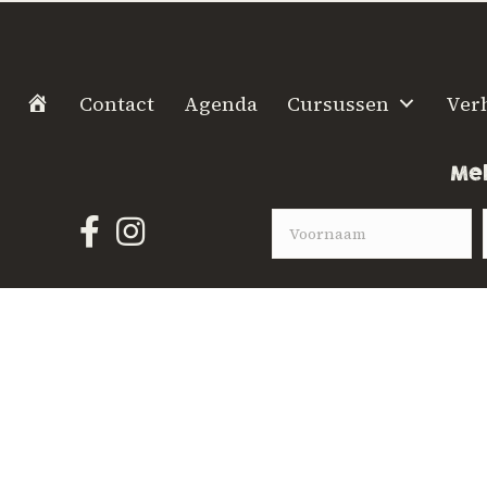
H
Contact
Agenda
Cursussen
Ver
o
m
Mel
e