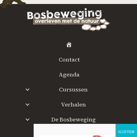
H
o
Contact
m
e
Agenda
Cursussen
Verhalen
De Bosbeweging
W