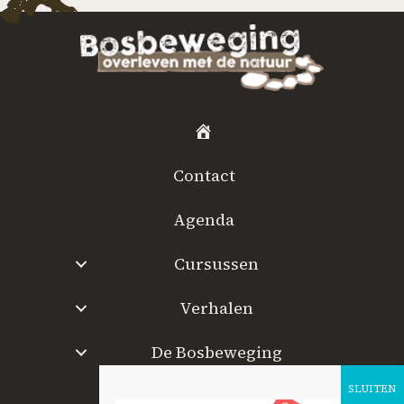
H
o
Contact
m
e
Agenda
Cursussen
Verhalen
De Bosbeweging
W