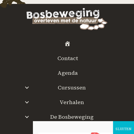
H
o
Contact
m
e
Agenda
Cursussen
Verhalen
De Bosbeweging
W