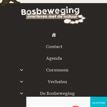
H
o
Contact
m
e
Agenda
Cursussen
Verhalen
De Bosbeweging
W