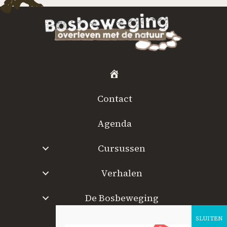
H
o
Contact
m
e
Agenda
Cursussen
Verhalen
De Bosbeweging
W