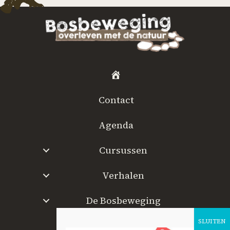
H
o
Contact
m
e
Agenda
Cursussen
Verhalen
De Bosbeweging
W