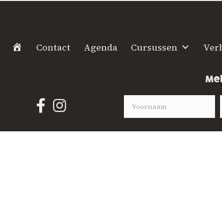
H
Contact
Agenda
Cursussen
Ver
o
m
Mel
e