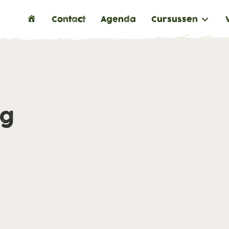
H
Contact
Agenda
Cursussen
o
m
e
ng