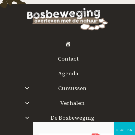
H
o
Contact
m
e
Agenda
Cursussen
Verhalen
De Bosbeweging
W