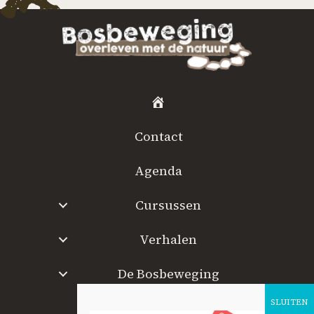
H
o
Contact
m
e
Agenda
Cursussen
Verhalen
De Bosbeweging
W