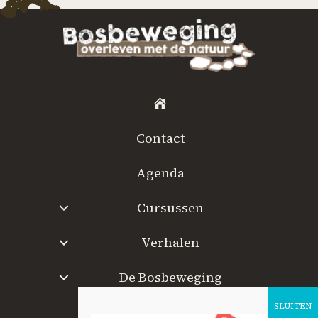
H
o
Contact
m
e
Agenda
Cursussen
Verhalen
De Bosbeweging
W