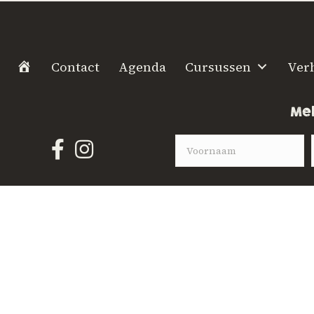
H
Contact
Agenda
Cursussen
Ver
o
m
Mel
e