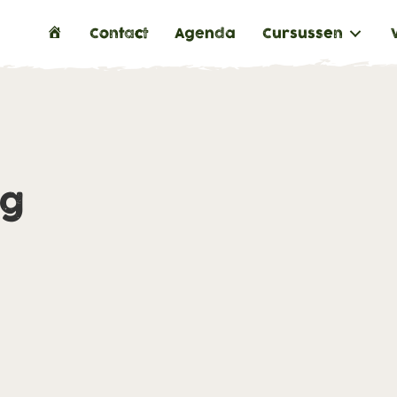
H
Contact
Agenda
Cursussen
o
m
e
ng