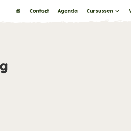
H
Contact
Agenda
Cursussen
o
m
e
ng