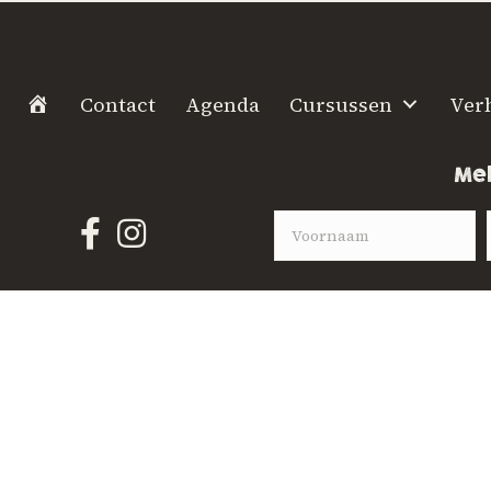
H
Contact
Agenda
Cursussen
Ver
o
m
Mel
e