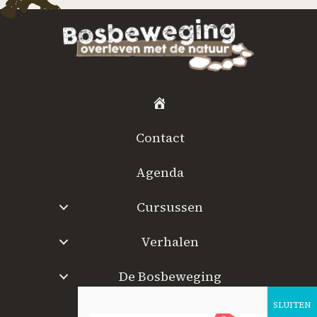
H
o
Contact
m
e
Agenda
Cursussen
Verhalen
De Bosbeweging
W