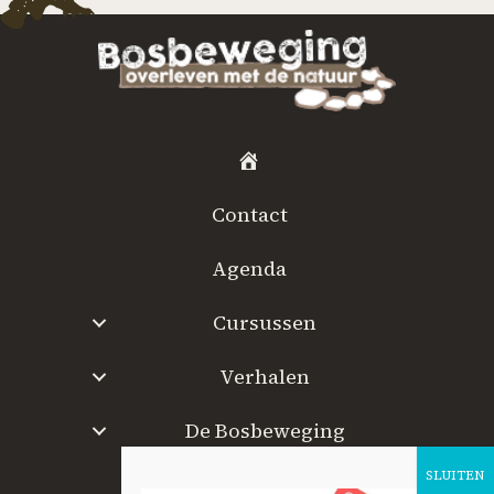
H
o
Contact
m
e
Agenda
Cursussen
Verhalen
De Bosbeweging
W