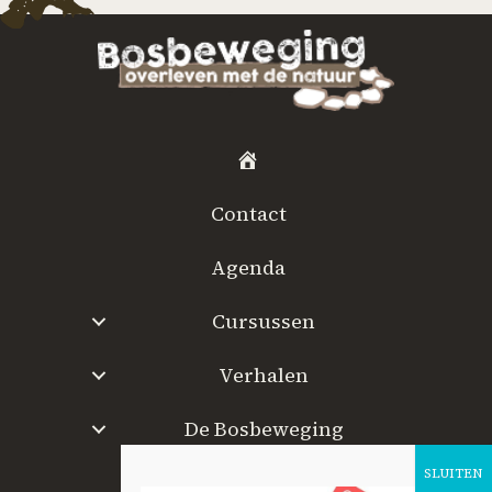
H
o
Contact
m
e
Agenda
Cursussen
Verhalen
De Bosbeweging
W