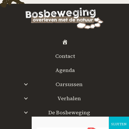
H
o
Contact
m
e
Agenda
Cursussen
Verhalen
De Bosbeweging
W