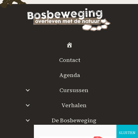
H
o
Contact
m
e
Agenda
Cursussen
Verhalen
De Bosbeweging
W