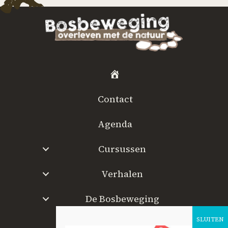
H
o
Contact
m
e
Agenda
Cursussen
Verhalen
De Bosbeweging
W