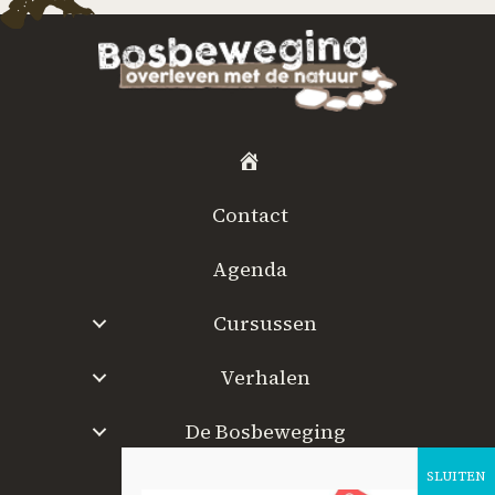
H
o
Contact
m
e
Agenda
Cursussen
Verhalen
De Bosbeweging
W