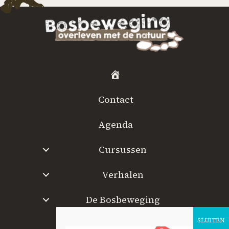
H
o
Contact
m
e
Agenda
Cursussen
Verhalen
De Bosbeweging
W