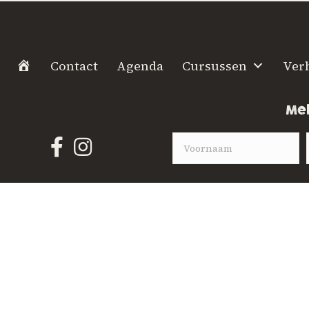
H
Contact
Agenda
Cursussen
Ver
o
m
Mel
e