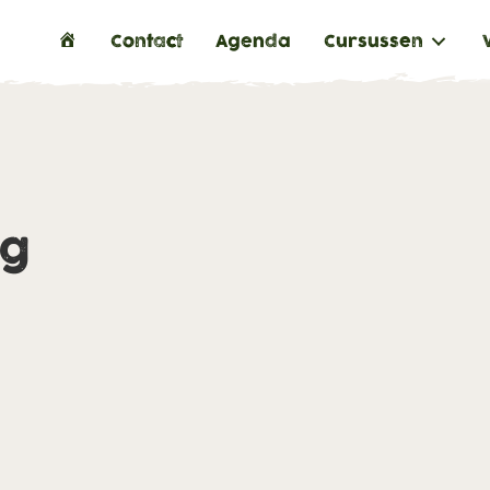
H
Contact
Agenda
Cursussen
o
m
e
ng