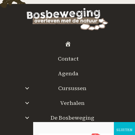
H
o
Contact
m
e
Agenda
Cursussen
Verhalen
De Bosbeweging
W