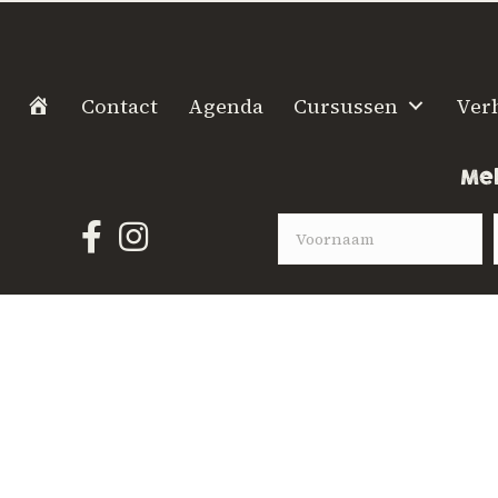
H
Contact
Agenda
Cursussen
Ver
o
m
Mel
e