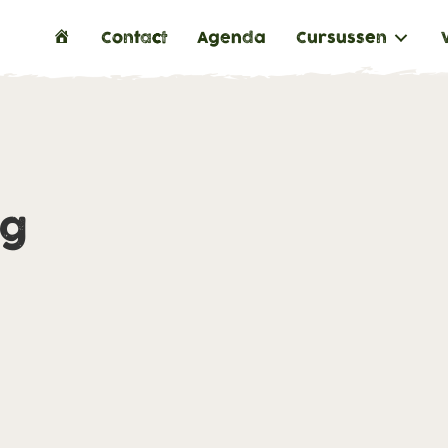
H
Contact
Agenda
Cursussen
o
m
e
ng