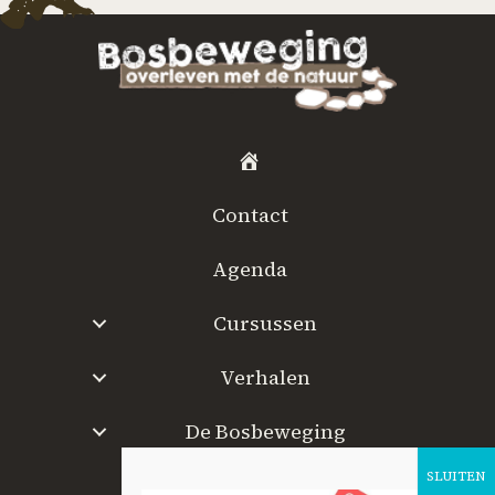
H
o
Contact
m
e
Agenda
Cursussen
Verhalen
De Bosbeweging
W