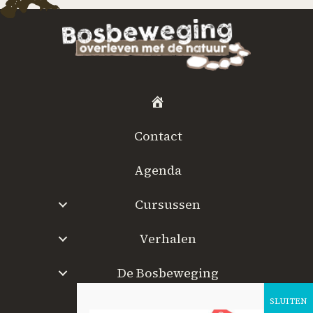
H
o
Contact
m
e
Agenda
Cursussen
Verhalen
De Bosbeweging
W