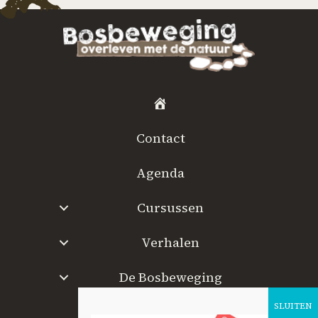
H
o
Contact
m
e
Agenda
Cursussen
Verhalen
De Bosbeweging
W