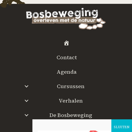
H
o
Contact
m
e
Agenda
Cursussen
Verhalen
De Bosbeweging
W