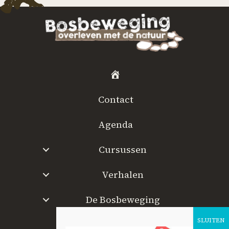
H
o
Contact
m
e
Agenda
Cursussen
Verhalen
De Bosbeweging
W