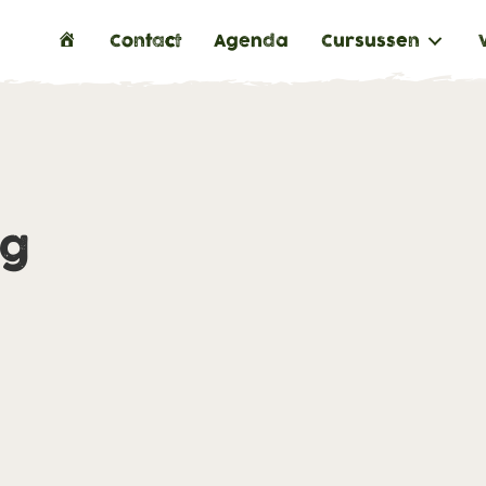
H
Contact
Agenda
Cursussen
o
m
e
ng