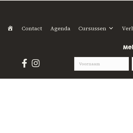
H
Contact
Agenda
Cursussen
Ver
o
m
Mel
e