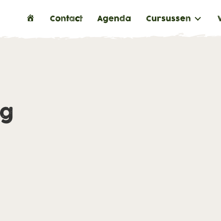
H
Contact
Agenda
Cursussen
o
m
e
ng