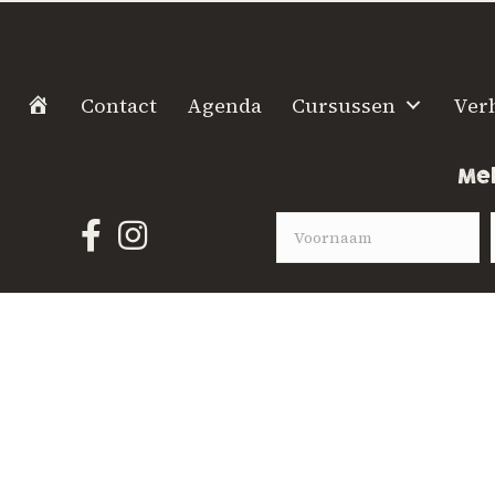
H
Contact
Agenda
Cursussen
Ver
o
m
Mel
e