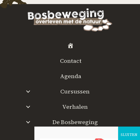
H
o
Contact
m
e
Agenda
Cursussen
Verhalen
De Bosbeweging
W