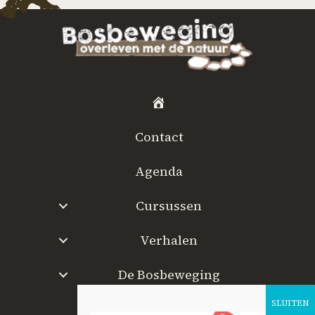
H
o
Contact
m
e
Agenda
Cursussen
Verhalen
De Bosbeweging
W