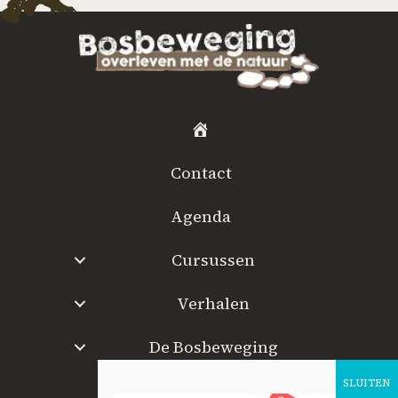
H
o
Contact
m
e
Agenda
Cursussen
Verhalen
De Bosbeweging
W