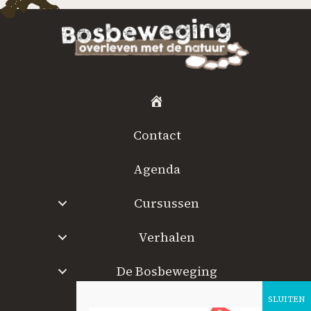
H
o
Contact
m
e
Agenda
Cursussen
Verhalen
De Bosbeweging
W