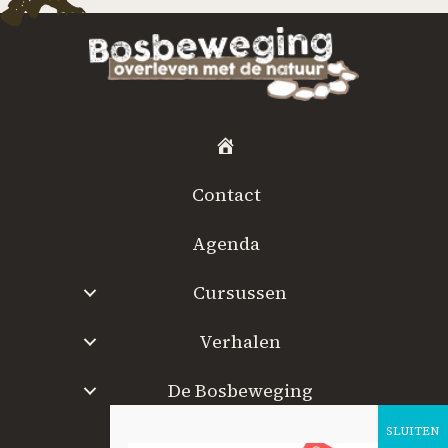
H
o
Contact
m
e
Agenda
Cursussen
Verhalen
De Bosbeweging
W