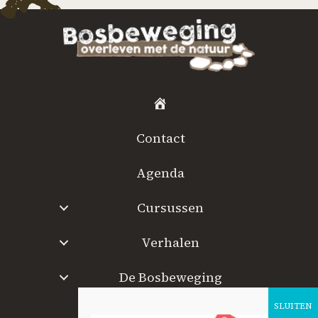
H
o
Contact
m
e
Agenda
Cursussen
Verhalen
De Bosbeweging
W