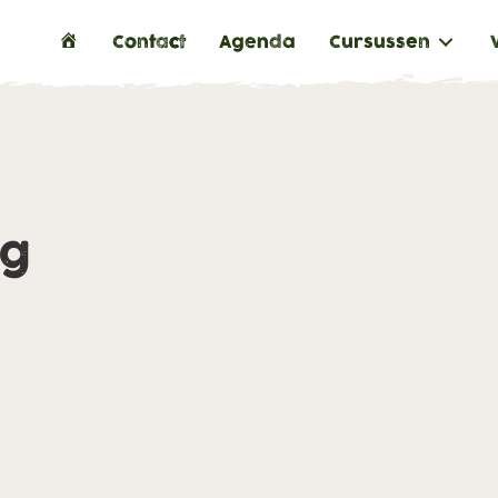
H
Contact
Agenda
Cursussen
o
m
e
ng