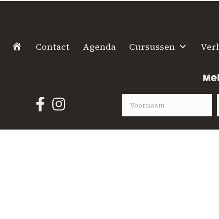
H
Contact
Agenda
Cursussen
Ver
o
m
Mel
e