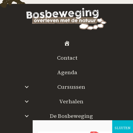
H
o
Contact
m
e
Agenda
Cursussen
Verhalen
De Bosbeweging
W