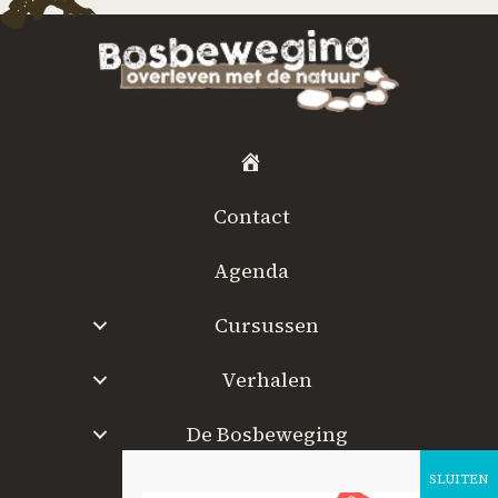
H
o
Contact
m
e
Agenda
Cursussen
Verhalen
De Bosbeweging
W