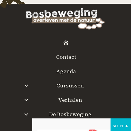
H
o
Contact
m
e
Agenda
Cursussen
Verhalen
De Bosbeweging
W