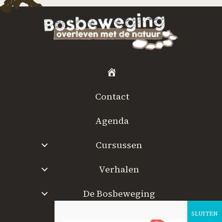
H
o
Contact
m
e
Agenda
Cursussen
Verhalen
De Bosbeweging
W